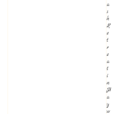
a
s
h
R
e
t
r
e
a
t
i
n
H
a
y
w