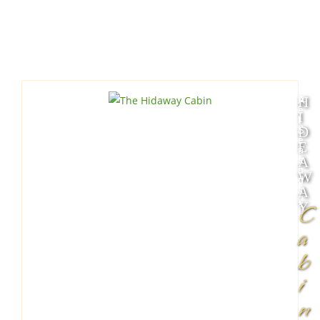
H
A
P
l
e
I
l
t
D
S
F
e
r
E
a
i
A
s
e
o
n
W
n
d
A
s
l
y
Y
C
a
b
i
n