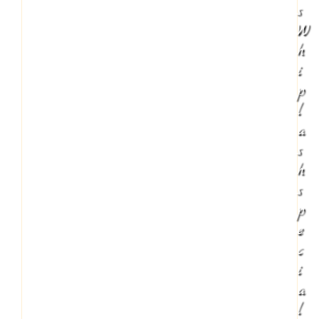
s
W
h
i
p
l
a
s
h
s
p
e
c
i
a
l