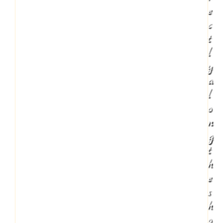
e
c
t
l
y
a
l
o
n
g
t
h
e
s
h
o